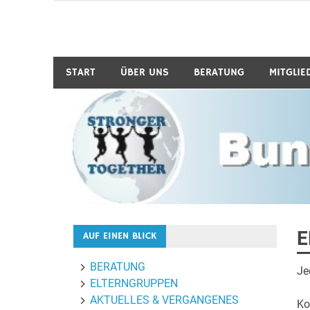
Zum
Inhalt
Bund-Hochbegabung
springen
START
ÜBER UNS
BERATUNG
MITGLIE
E
AUF EINEN BLICK
BERATUNG
Je
ELTERNGRUPPEN
AKTUELLES & VERGANGENES
Ko