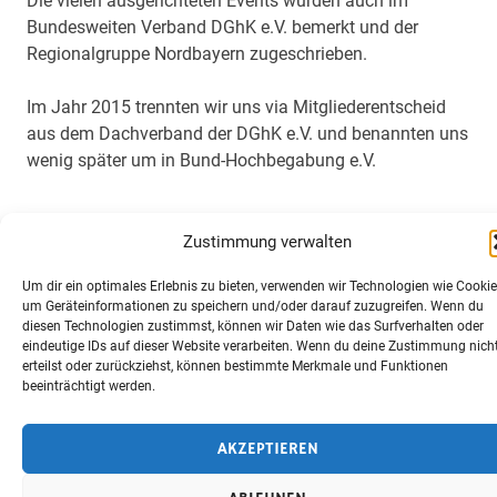
Die vielen ausgerichteten Events wurden auch im
Bundesweiten Verband DGhK e.V. bemerkt und der
Regionalgruppe Nordbayern zugeschrieben.
Im Jahr 2015 trennten wir uns via Mitgliederentscheid
aus dem Dachverband der DGhK e.V. und benannten uns
wenig später um in Bund-Hochbegabung e.V.
Zustimmung verwalten
Um dir ein optimales Erlebnis zu bieten, verwenden wir Technologien wie Cookie
SPONSOREN
um Geräteinformationen zu speichern und/oder darauf zuzugreifen. Wenn du
DATENSCHUTZ
diesen Technologien zustimmst, können wir Daten wie das Surfverhalten oder
eindeutige IDs auf dieser Website verarbeiten. Wenn du deine Zustimmung nich
IMPRESSUM
erteilst oder zurückziehst, können bestimmte Merkmale und Funktionen
COOKIE-RICHTLINIE (EU)
beeinträchtigt werden.
Erstellt mit
WordPress
und
Merlin
.
AKZEPTIEREN