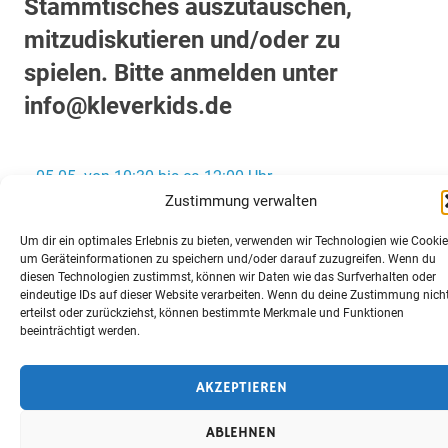
Stammtisches auszutauschen,
mitzudiskutieren und/oder zu
spielen. Bitte anmelden unter
info@kleverkids.de
Beitragsnavigation
« 05.05. von 10:30 bis ca.12:00 Uhr
Mitgliederversammlung inkl. Kinderprogramm
Zustimmung verwalten
18.04. Stammtisch Hilpoltstein »
Um dir ein optimales Erlebnis zu bieten, verwenden wir Technologien wie Cookie
um Geräteinformationen zu speichern und/oder darauf zuzugreifen. Wenn du
diesen Technologien zustimmst, können wir Daten wie das Surfverhalten oder
eindeutige IDs auf dieser Website verarbeiten. Wenn du deine Zustimmung nich
erteilst oder zurückziehst, können bestimmte Merkmale und Funktionen
SPONSOREN
beeinträchtigt werden.
DATENSCHUTZ
IMPRESSUM
AKZEPTIEREN
COOKIE-RICHTLINIE (EU)
ABLEHNEN
Erstellt mit
WordPress
und
Merlin
.