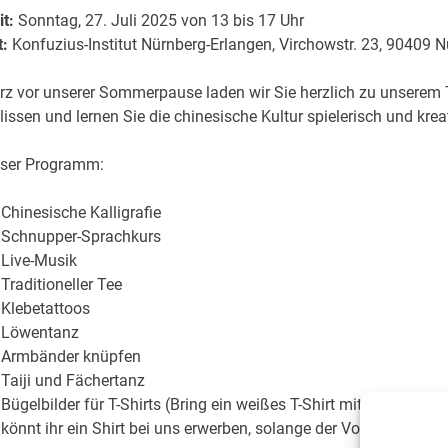
it:
Sonntag, 27. Juli 2025 von 13 bis 17 Uhr
t:
Konfuzius-Institut Nürnberg-Erlangen, Virchowstr. 23, 90409 N
rz vor unserer Sommerpause laden wir Sie herzlich zu unserem Ta
lissen und lernen Sie die chinesische Kultur spielerisch und krea
ser Programm:
Chinesische Kalligrafie
Schnupper-Sprachkurs
Live-Musik
Traditioneller Tee
Klebetattoos
Löwentanz
Armbänder knüpfen
Taiji und Fächertanz
Bügelbilder für T-Shirts (Bring ein weißes T-Shirt mit, um es mit
könnt ihr ein Shirt bei uns erwerben, solange der Vorrat reicht.)