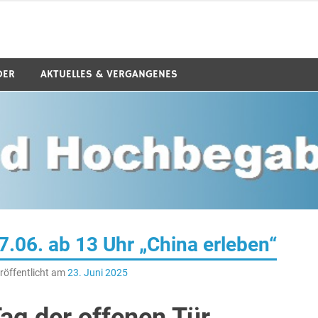
 e.V.
DER
AKTUELLES & VERGANGENES
7.06. ab 13 Uhr „China erleben“
röffentlicht am
23. Juni 2025
ag der offenen Tür