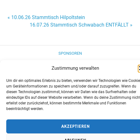
Beitragsnavigation
« 10.06.26 Stammtisch Hilpoltstein
16.07.26 Stammtisch Schwabach ENTFÄLLT »
SPONSOREN
DATENSCHUTZ
Zustimmung verwalten
IMPRESSUM
Um dir ein optimales Erlebnis zu bieten, verwenden wir Technologien wie Cookie
COOKIE-RICHTLINIE (EU)
um Geräteinformationen zu speichern und/oder darauf zuzugreifen. Wenn du
diesen Technologien zustimmst, können wir Daten wie das Surfverhalten oder
Erstellt mit
WordPress
und
Merlin
.
eindeutige IDs auf dieser Website verarbeiten. Wenn du deine Zustimmung nich
erteilst oder zurückziehst, können bestimmte Merkmale und Funktionen
beeinträchtigt werden.
AKZEPTIEREN