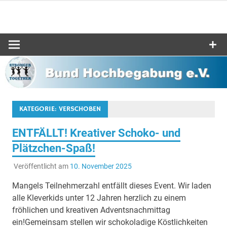
Zum
Inhalt
Bund-
springen
Hochbegabu
e.V.
KATEGORIE:
VERSCHOBEN
ENTFÄLLT! Kreativer Schoko- und
Plätzchen-Spaß!
Veröffentlicht am
10. November 2025
Mangels Teilnehmerzahl entfällt dieses Event. Wir laden
alle Kleverkids unter 12 Jahren herzlich zu einem
fröhlichen und kreativen Adventsnachmittag
ein!Gemeinsam stellen wir schokoladige Köstlichkeiten