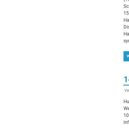
Sc
15
Ha
Di
Ha
sy
W
1
Ve
Hu
We
10
in