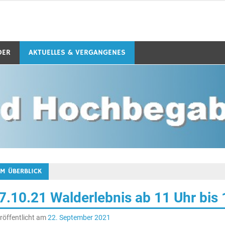
 e.V.
DER
AKTUELLES & VERGANGENES
IM ÜBERBLICK
7.10.21 Walderlebnis ab 11 Uhr bis
röffentlicht am
22. September 2021