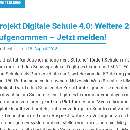
EITERLESEN
rojekt Digitale Schule 4.0: Weitere
ufgenommen – Jetzt melden!
röffentlicht am
18. August 2018
e „Institut für Jugendmanagement Stiftung“ fördert Schulen mit 
rderung mit den Schwerpunkten: Digitales Lernen und MINT. Für
ue Schulen als Partnerschulen auf, welche von der Förderung prof
nd 150 Partnerschulen in unserem Netzwerk! Was fördert die IJM
hule 4.0 wird allen Schulen der Zugriff auf digitalen Lernconten
cht wichtig, ob Sie bereits ein digitales Lernmanagementsyste
abhängig von Ihren genutzten Plattformen und Medien kümmern
gitale Inhalte zu bündeln, Rahmenverträge für Schulen mit Zulief
ne Technologie und einen Ansprechpartner zu Verfügung zu stell
rnmanagementsystem nutzen, stellen wir Ihnen auch hier Möglic
bindung an alle bestehenden Systeme problemlos möglich. Wir st