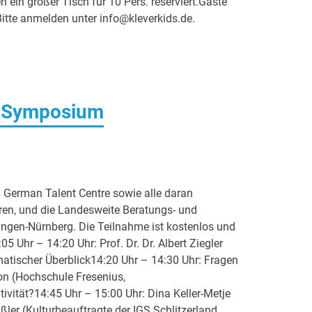
ein großer Tisch für 10 Pers. reserviert.Gäste
Bitte anmelden unter info@kleverkids.de.
e-Symposium
 German Talent Centre sowie alle daran
ren, und die Landesweite Beratungs- und
angen-Nürnberg. Die Teilnahme ist kostenlos und
Uhr – 14:20 Uhr: Prof. Dr. Dr. Albert Ziegler
atischer Überblick14:20 Uhr – 14:30 Uhr: Fragen
on (Hochschule Fresenius,
ivität?14:45 Uhr – 15:00 Uhr: Dina Keller-Metje
ler (Kulturbeauftragte der IGS Schlitzerland,