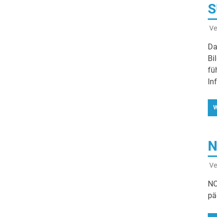
S
Ve
Da
Bi
fü
In
W
N
Ve
NC
pä