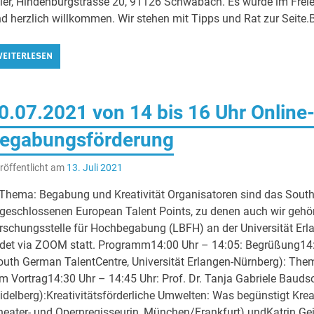
ler, Hindenburgstrasse 20, 91126 Schwabach. Es wurde im Freien 
nd herzlich willkommen. Wir stehen mit Tipps und Rat zur Seite.
EITERLESEN
0.07.2021 von 14 bis 16 Uhr Onlin
egabungsförderung
röffentlicht am
13. Juli 2021
 Thema: Begabung und Kreativität Organisatoren sind das South
geschlossenen European Talent Points, zu denen auch wir gehö
rschungsstelle für Hochbegabung (LBFH) an der Universität Erl
ndet via ZOOM statt. Programm14:00 Uhr – 14:05: Begrüßung14:05 
outh German TalentCentre, Universität Erlangen-Nürnberg): Them
m Vortrag14:30 Uhr – 14:45 Uhr: Prof. Dr. Tanja Gabriele Bauds
idelberg):Kreativitätsförderliche Umwelten: Was begünstigt Kreat
heater- und Opernregisseurin, München/Frankfurt) undKatrin Geiß