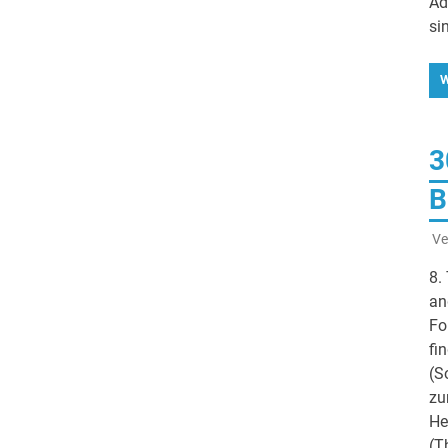
Ad
si
W
3
B
Ve
8.
an
Fo
fi
(S
zu
He
(T