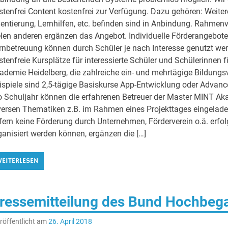
stenfrei Content kostenfrei zur Verfügung. Dazu gehören: Weiter
ientierung, Lernhilfen, etc. befinden sind in Anbindung. Rahmen
elen anderen ergänzen das Angebot. Individuelle Förderangebot
rnbetreuung können durch Schüler je nach Interesse genutzt wer
stenfreie Kursplätze für interessierte Schüler und Schülerinne
ademie Heidelberg, die zahlreiche ein- und mehrtägige Bildungs
ispiele sind 2,5-tägige Basiskurse App-Entwicklung oder Advan
o Schuljahr können die erfahrenen Betreuer der Master MINT A
versen Thematiken z.B. im Rahmen eines Projekttages eingelad
fern keine Förderung durch Unternehmen, Förderverein o.ä. erfo
ganisiert werden können, ergänzen die […]
EITERLESEN
ressemitteilung des Bund Hochbega
röffentlicht am
26. April 2018