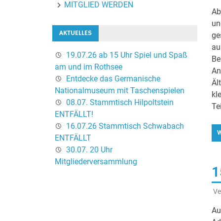
MITGLIED WERDEN
Ab
un
AKTUELLES
ge
au
19.07.26 ab 15 Uhr Spiel und Spaß
Be
am und im Rothsee
An
Entdecke das Germanische
Äl
Nationalmuseum mit Taschenspielen
kl
08.07. Stammtisch Hilpoltstein
Te
ENTFÄLLT!
16.07.26 Stammtisch Schwabach
W
ENTFÄLLT
30.07. 20 Uhr
Mitgliederversammlung
1
Ve
Au