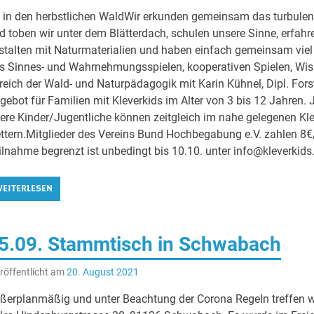
 in den herbstlichen WaldWir erkunden gemeinsam das turbulent
d toben wir unter dem Blätterdach, schulen unsere Sinne, erfahr
stalten mit Naturmaterialien und haben einfach gemeinsam viel
s Sinnes- und Wahrnehmungsspielen, kooperativen Spielen, Wis
reich der Wald- und Naturpädagogik mit Karin Kühnel, Dipl. Forst
gebot für Familien mit Kleverkids im Alter von 3 bis 12 Jahren. 
tere Kinder/Jugentliche können zeitgleich im nahe gelegenen Kl
ettern.Mitglieder des Vereins Bund Hochbegabung e.V. zahlen 8€/
ilnahme begrenzt ist unbedingt bis 10.10. unter info@kleverkid
EITERLESEN
5.09. Stammtisch in Schwabach
röffentlicht am
20. August 2021
ßerplanmäßig und unter Beachtung der Corona Regeln treffen 