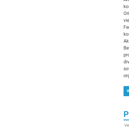
ko
Or
vi
Fe
ko
Ak
Be
pr
di
so
or
W
P
Ve