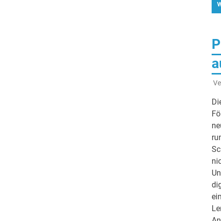
W
P
a
Ve
Di
Fö
ne
ru
Sc
ni
Un
di
ei
Le
An