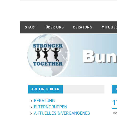
Zum
Inhalt
Bund-Hochbegabung
springen
START
ÜBER UNS
BERATUNG
MITGLIE
AUF EINEN BLICK
BERATUNG
1
ELTERNGRUPPEN
AKTUELLES & VERGANGENES
Ve