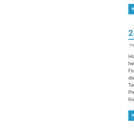
W
2
Ve
Ho
he
Fü
di
Te
Pr
Ko
W